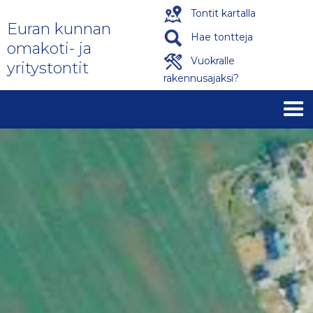
Tontit kartalla
Euran kunnan
Hae tontteja
omakoti- ja
Vuokralle
yritystontit
rakennusajaksi?