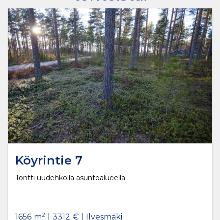
Neitsytmäki
2
Euran Neitsytmäki 2 -yritysalueen
yritystontit ovat nyt varattavissa
Köyrintie 7
Tontti uudehkolla asuntoalueella
2
1656
m
|
3312
€
|
Ilvesmäki