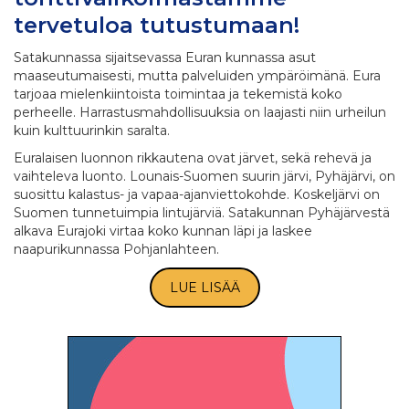
tervetuloa tutustumaan!
Satakunnassa sijaitsevassa Euran kunnassa asut
maaseutumaisesti, mutta palveluiden ympäröimänä. Eura
tarjoaa mielenkiintoista toimintaa ja tekemistä koko
perheelle. Harrastusmahdollisuuksia on laajasti niin urheilun
kuin kulttuurinkin saralta.
Euralaisen luonnon rikkautena ovat järvet, sekä rehevä ja
vaihteleva luonto. Lounais-Suomen suurin järvi, Pyhäjärvi, on
suosittu kalastus- ja vapaa-ajanviettokohde. Koskeljärvi on
Suomen tunnetuimpia lintujärviä. Satakunnan Pyhäjärvestä
alkava Eurajoki virtaa koko kunnan läpi ja laskee
naapurikunnassa Pohjanlahteen.
LUE LISÄÄ