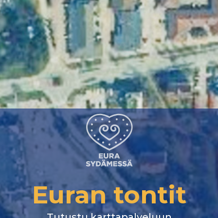
Euran tontit
Tutustu karttapalveluun