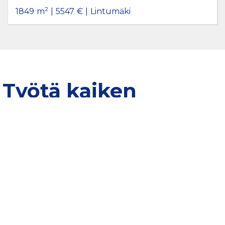
2
1849
m
|
5547
€
|
Lintumäki
Työtä kaiken
keskellä
Eura on yksi Suomen teollistuneimmista kunnista tarjoten
näinollen monipuolisia työmahdollisuuksia. Suurimmat
euralaiset yksityisen sektorin työnantajat ovat mm.
kuljetusyhtiöt Auramaa sekä Koskinen, paperinjalostusta
valmistava Jujo Thermal Oy, nauloja ja raudoitteita valmistava
Pintos-konserni ja lasituotteiden ja profiililevyjen valmistaja
Jaakko-Tuote Oy. Puutarha- ja ympäristötuotteita valmistavan
Biolan Oy:n tehdas ja pääkonttori sijaitsee myös Eurassa.
Euran
keskeinen sijainti eteläisessä Satakunnassa mahdollistaa