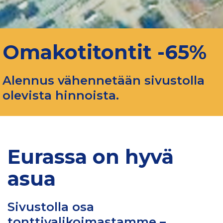
Omakotitontit -65%
Alennus vähennetään sivustolla
olevista hinnoista.
Eurassa on hyvä
asua
Sivustolla osa
tonttivalikoimastamme –