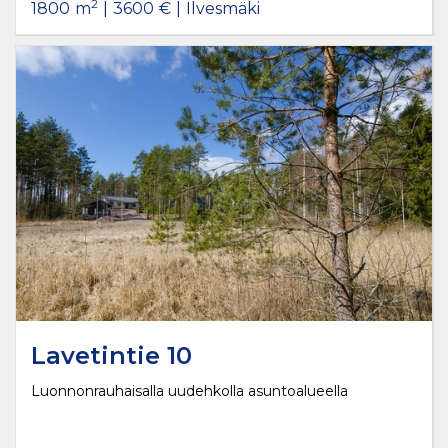
2
1800
m
|
3600
€
|
Ilvesmäki
Lavetintie 10
Luonnonrauhaisalla uudehkolla asuntoalueella